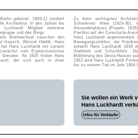
Berlin geboren. 1909-11 studiert
Zu ihren wichtigsten Architek
e Architektur. In den Jahren bis
Schorlemer Allee (1925-30),
Luckhardt Mitglied mehrerer
Alexanderplatzes (Projekt, 1929
bergruppe und des Rings.
Pavillon auf der Constructa-Auss
dem Briefwechsel zwischen den
Hans Luckhardt experimentiert
aul Goesch, Wenzel Hablik, Hans
Bewegungsstühlen, der Krankens
 hat Hans Luckhardt mit seinem
entwirft Hans Luckhardt 1929 d
d zunächst vom Expressionismus
Stahlrohr und Schichtholz. De
n Dresden. Ab 1925 finden Hans
Möblierung des Desta-Hauses auf
ustil, der sich auch in ihren
1952 wird Hans Luckhardt Profes
bis zu seinem Tod im Jahr 1954 l
Sie wollen ein Werk 
Hans Luckhardt verk
Infos für Verkäufer