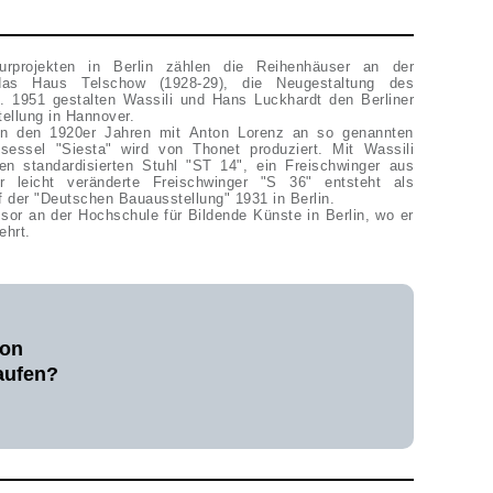
turprojekten in Berlin zählen die Reihenhäuser an der
 das Haus Telschow (1928-29), die Neugestaltung des
). 1951 gestalten Wassili und Hans Luckhardt den Berliner
tellung in Hannover.
 in den 1920er Jahren mit Anton Lorenz an so genannten
essel "Siesta" wird von Thonet produziert. Mit Wassili
en standardisierten Stuhl "ST 14", ein Freischwinger aus
r leicht veränderte Freischwinger "S 36" entsteht als
 der "Deutschen Bauausstellung" 1931 in Berlin.
sor an der Hochschule für Bildende Künste in Berlin, wo er
ehrt.
von
aufen?